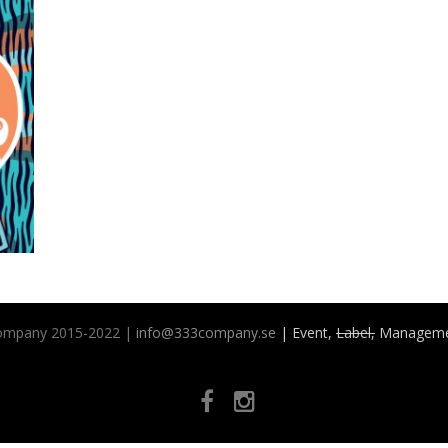
ompany 2015-2022 |
info@333company.se
| Event,
Label,
Manageme